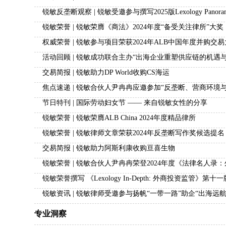
锐敏反垄断观察 | 锐敏受邀参与撰写2025版Lexology Pan
锐敏荣誉 | 锐敏荣膺《商法》2024年度“备受关注律所”大奖
权威荣誉 | 锐敏参与项目荣获2024年ALB中国年度并购交
活动回顾 | 锐敏成功联合主办“出海企业重塑供应链的机遇
交易简报 | 锐敏助力DP World收购CS海运
焦点速递 | 锐敏合伙人尹冉冉应邀参加“反垄断、营商环境
节日特刊 | 国际劳动妇女节 —— 来自锐敏女性的分享
锐敏荣誉 | 锐敏荣膺ALB China 2024年度精品律所
锐敏荣誉 | 锐敏律师文章荣获2024年反垄断写作奖候选提名
交易简报 | 锐敏助力阿斯利康收购亘喜生物
锐敏荣誉 | 锐敏合伙人尹冉冉荣登2024年度《法律名人录
锐敏荣誉撰写 《Lexology In-Depth: 外商投资监管》第
锐敏资讯 | 锐敏律师受邀参与扬帆“一带一路”助企“出海
专业洞察