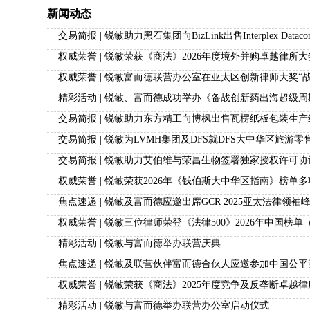
新闻动态
交易简报 | 锐敏助力黑石集团向BizLink出售Interplex Datac
权威荣誉 | 锐敏荣获《商法》2026年度境外并购卓越律所大
权威荣誉 | 锐敏富而德联营办公室在亚太区创新律师大奖“
精彩活动 | 锐敏、富而德成功举办《备战创新药出海超级
交易简报 | 锐敏助力东方精工向博枫出售瓦楞纸板包装生产
交易简报 | 锐敏为LVMH集团及DFS就DFS大中华区旅
交易简报 | 锐敏助力艾伯维与荣昌生物签署独家授权许可
权威荣誉 | 锐敏荣获2026年《钱伯斯大中华区指南》榜单
焦点速递 | 锐敏及富而德应邀出席GCR 2025亚太法律领袖
​权威荣誉 | 锐敏三位律师荣登《法律500》2026年中国
精彩活动 | 锐敏与富而德举办联营庆典
焦点速递 | 锐敏及联营伙伴富而德合伙人应邀参加中国公
权威荣誉 | 锐敏荣获《商法》2025年度竞争及反垄断卓越
精彩活动 | 锐敏与富而德举办联营办公室启动仪式