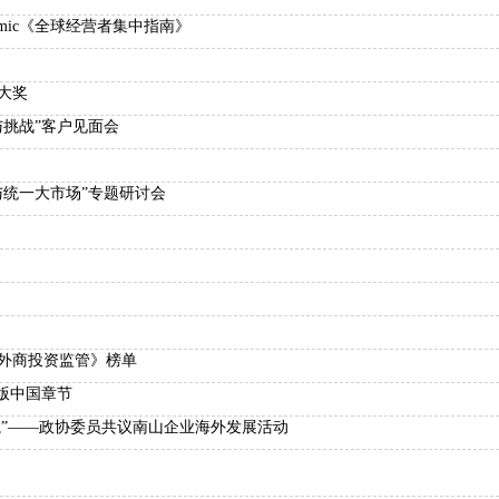
oramic《全球经营者集中指南》
易大奖
与挑战”客户见面会
与统一大市场”专题研讨会
：外商投资监管》榜单
十一版中国章节
远航”——政协委员共议南山企业海外发展活动