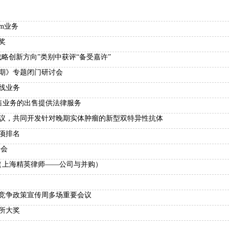
om业务
奖
战略创新方向”类别中获评“备受嘉许”
周期》专题闭门研讨会
线业务
游零售业务的出售提供法律服务
协议，共同开发针对晚期实体肿瘤的新型双特异性抗体
多项排名
峰会
榜单（上海精英律师——公司与并购）
平竞争政策宣传周多场重要会议
律所大奖